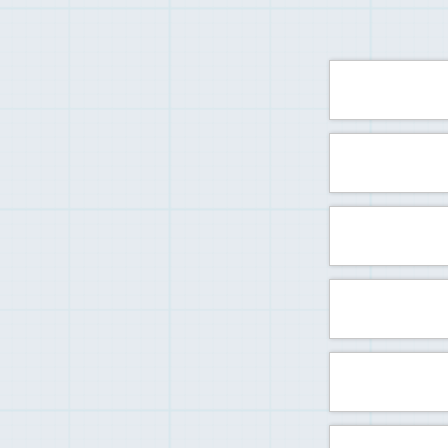
事務
設
所属弁
住
​TE